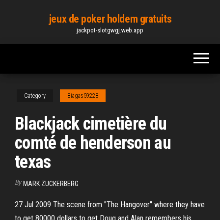
Skip
jeux de poker holdem gratuits
to
jackpot-slotgwgj.web.app
the
content
Category
Biagas59228
Blackjack cimetière du
comté de henderson au
texas
By
MARK ZUCKERBERG
27 Jul 2009 The scene from "The Hangover" where they have
to get 80000 dollars to get Doug and Alan remembers his