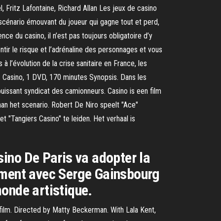
, Fritz Lafontaine, Richard Allan Les jeux de casino
 scénario émouvant du joueur qui gagne tout et perd,
nce du casino, il n’est pas toujours obligatoire d’y
ntir le risque et l’adrénaline des personnages et vous
à l’évolution de la crise sanitaire en France, les
. Casino, 1 DVD, 170 minutes Synopsis. Dans les
puissant syndicat des camionneurs. Casino is een film
an het scenario. Robert De Niro speelt "Ace"
 "Tangiers Casino" te leiden. Het verhaal is
sino De Paris va adopter la
amment avec Serge Gainsbourg
onde artistique.
 film. Directed by Matty Beckerman. With Lala Kent,