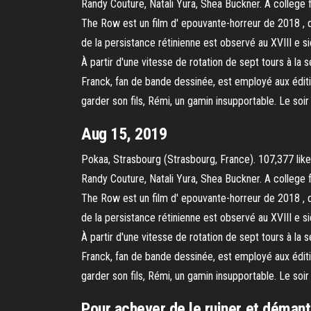
Randy Couture, Natali Yura, Shea Buckner. A college 
The Row est un film d' epouvante-horreur de 2018 ,
de la persistance rétinienne est observé au XVIII e si
À partir d'une vitesse de rotation de sept tours à la s
Franck, fan de bande dessinée, est employé aux édition
garder son fils, Rémi, un gamin insupportable. Le soi
Aug 15, 2019
Pokaa, Strasbourg (Strasbourg, France). 107,377 like
Randy Couture, Natali Yura, Shea Buckner. A college 
The Row est un film d' epouvante-horreur de 2018 ,
de la persistance rétinienne est observé au XVIII e si
À partir d'une vitesse de rotation de sept tours à la s
Franck, fan de bande dessinée, est employé aux édition
garder son fils, Rémi, un gamin insupportable. Le soi
Pour achever de le ruiner et démante