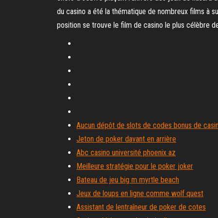
du casino a été la thématique de nombreux films à su
position se trouve le film de casino le plus célèbre d
Aucun dépôt de slots de codes bonus de casi
Jeton de poker davant en arrière
Abc casino université phoenix az
Meilleure stratégie pour le poker joker
Bateau de jeu big m myrtle beach
Jeux de loups en ligne comme wolf quest
Assistant de lentraîneur de poker de cotes