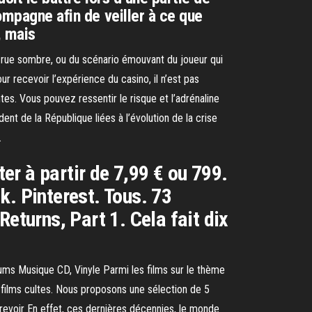
ompagne afin de veiller à ce que
, mais
e rue sombre, ou du scénario émouvant du joueur qui
ur recevoir l’expérience du casino, il n’est pas
ntes. Vous pouvez ressentir le risque et l’adrénaline
nt de la République liées à l’évolution de la crise
.
ter à partir de 7,99 € ou 799.
k. Pinterest. Tous. 73
eturns, Part 1. Cela fait dix
lbums Musique CD, Vinyle Parmi les films sur le thème
s films cultes. Nous proposons une sélection de 5
à revoir En effet, ces dernières décennies, le monde