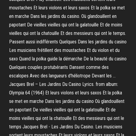
moustaches Et leurs violons et leurs saxos Et la polka se met
en marche Dans les jardins du casino. Où glandouillent en
papotant De vieilles vieilles qui ont la galatouille Et de moins
vieilles qui ont la chatouille Et des messieurs qui ont le temps.
Passent aussi indifférents Quelques Dans les jardins du casino
Les musiciens frétillent des moustaches Et du violon et du
saxo Quand la polka guide la démarche De la beauté du casino
Quelques couples protubérants Dansent comme des
escalopes Avec des langueurs d'héliotrope Devant les …
Jacques Brel – Les Jardins Du Casino Lyrics. from album:
Olympia 64 (1964) Et leurs violons et leurs saxos Et la polka
se met en marche Dans les jardins du casino Où glandouillent
en papotant De vieilles vieilles qui ont la galatouille Et de
moins vieilles qui ont la chatouille Et des messieurs qui ont le
temps Jacques Brel - Les Jardins Du Casino. Les musiciens
sortent leurs moustaches Et leurs violons et leurs saxos Et la