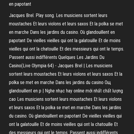
en papotant
Jacques Brel. Play song. Les musiciens sortent leurs
moustaches Et leurs violons et leurs saxos Et la polka se met
en marche Dans les jardins du casino. Où glandouillent en
papotant De vieilles vieilles qui ont la galatouille Et de moins
vieilles qui ont la chatouille Et des messieurs qui ont le temps.
Passent aussi indifférents Quelques Les Jardins Du
Casino(Live Olympia 64) - Jacques Brel | Les musiciens
sortent leurs moustaches Et leurs violons et leurs saxos Et la
polka se met en marche Dans les jardins du casino Oщ
glandouillent en p | Nghe nhạc hay online mới nhất chất lượng
cao Les musiciens sortent leurs moustaches Et leurs violons
et leurs saxos Et la polka se met en marche Dans les jardins
du casino. Où glandouillent en papotant De vieilles vieilles qui
ont la galatouille Et de moins vieilles qui ont la chatouille Et
des messieurs qui ont le temps. Passent aussi indifférents