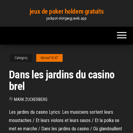
Skip
jeux de poker holdem gratuits
to
jackpot-slotgwgj.web.app
the
content
Category
Moine74147
Dans les jardins du casino
brel
By
MARK ZUCKERBERG
Les jardins du casino Lyrics: Les musiciens sortent leurs
moustaches / Et leurs violons et leurs saxos / Et la polka se
met en marche / Dans les jardins du casino / Où glandouillent