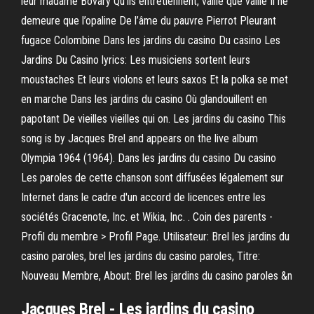
leur madame Bovary Qu’ils entretiennent, vaille que vaille Il ne
demeure que l’opaline De l’âme du pauvre Pierrot Pleurant
fugace Colombine Dans les jardins du casino Du casino Les
Jardins Du Casino lyrics: Les musiciens sortent leurs
moustaches Et leurs violons et leurs saxos Et la polka se met
en marche Dans les jardins du casino Où glandouillent en
papotant De vieilles vieilles qui on. Les jardins du casino This
song is by Jacques Brel and appears on the live album
Olympia 1964 (1964). Dans les jardins du casino Du casino
Les paroles de cette chanson sont diffusées légalement sur
Internet dans le cadre d'un accord de licences entre les
sociétés Gracenote, Inc. et Wikia, Inc. . Coin des parents -
Profil du membre > Profil Page. Utilisateur: Brel les jardins du
casino paroles, brel les jardins du casino paroles, Titre:
Nouveau Membre, About: Brel les jardins du casino paroles &n
Jacques Brel - Les jardins du casino