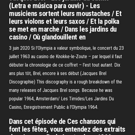
(Letra e música para ouvir) - Les
musiciens sortent leurs moustaches / Et
leurs violons et leurs saxos / Et la polka
se met en marche / Dans les jardins du
casino / Où glandouillent en
3 juin 2020 Si l'Olympia a valeur symbolique, le concert du 23
juillet 1963 au casino de Knokke-le-Zoute – par lequel il faut
débuter la chronologie de ce coffret – l'est tout autant. Dix
ans plus tôt, Brel, encore à ses début (Jacques Brel
Discographie) This discography is a rough breakdown of the
many releases of Jacques Brel songs. Because he was
popular 1964, Amsterdam/ Les Timides/Les Jardins Du
Casino, Enregistrement Public à l'Olympia 1964.
Dans cet épisode de Ces chansons qui
font les fêtes, vous entendez des extraits