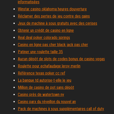
informatisées
Winstar casino oklahoma heures douverture
Réclamer des pertes de jeu contre des gains
Jeux de machine à sous gratuits avec des cerises
Obtenir un crédit de casino en ligne
Real deal poker colorado springs
Casino en ligne pas cher black jack pas cher
Patiner une roulette taille 35
Aucun dépôt de slots de codes bonus de casino vegas
Roulette pour echafaudage leroy merlin
Référence texas poker cc ref
La banque td autorise-t-elle le jeu
Million de casino de pot sans dépôt
Casino près de watertown ny
Casino parx du réveillon du nouvel an
Pack de machines à sous supplémentaires call of duty