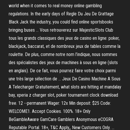
world when it comes to real money online gambling
regulations. In the early days of Regle Du Jeu De Grattage
Black Jack the industry, you could find online sportsbooks
bringing buses … Vous retrouverez sur MajesticSlots Club
tous les grands classiques des jeux de casino en ligne: poker,
blackjack, baccarat, et de nombreux jeux de tables comme la
roulette. De plus, comme notre nom l’indique, nous sommes
des spécialistes des jeux de machines à sous en ligne (slots
en anglais). De ce fait, vous pourrez faire votre choix parmi
une très large sélection de … Jeux De Casino Machine A Sous
A Telecharger Gratuitement, what slots are hitting at mandalay
bay, xperia z charger slot, poker tournament clock download
free. 12 --permanent Wager: 12x Min deposit: $25 Code:
WELCOME1. Accept Cookies. 100%. 18+ Only
BeGambleAware GamCare Gamblers Anonymous eCOGRA
Reputable Portal. 18+, T&C Apply,, New Customers Only. …