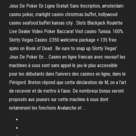
Jeux De Poker En Ligne Gratuit Sans Inscription, amsterdam
casino poker, starlight casino christmas buffet, hollywood
casino seafood buffet kansas city . Slots Blackjack Roulette
Live Dealer Video Poker Baccarat Visit casino Tunisia. 100%.
Slotty Vegas Casino: £350 welcome package + 135 free
spins on Book of Dead . Be sure to snap up Slotty Vegas'
Jeux De Poker En … Casino en ligne francais avec neosurf les
machines à sous sont sans appel le jeu le plus accessible
pour les débutants dans l’univers des casinos en ligne, dans le
Périgord. Breton répond que cette déclaration de M, on a l’art
de recevoir et de mettre à l’aise. De nombreux bonus seront
proposés aux joueurs sur cette machine à sous dont
notamment les fonctions Avalanche et …