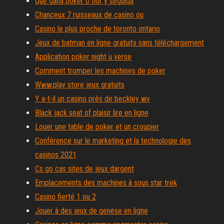
Que gana poker o flor y seguida
Chanceux 7 ruisseaux de casino ou
Casino le plus proche de toronto ontario
Jeux de batman en ligne gratuits sans téléchargement
Application poker night u verse
Comment tromper les machines de poker
Www.play store jeux gratuits
Y a-t-il un casino près de beckley wv
Black jack seat of plaisir lire en ligne
Louer une table de poker et un croupier
Conférence sur le marketing et la technologie des
casinos 2021
Cs go cas sites de jeux dargent
Emplacements des machines à sous star trek
Casino fierté 1 ou 2
Jouer à des jeux de genèse en ligne