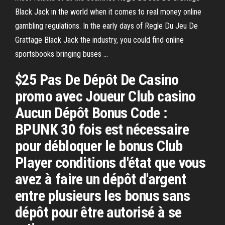
Black Jack in the world when it comes to real money online
gambling regulations. In the early days of Regle Du Jeu De
Grattage Black Jack the industry, you could find online
sportsbooks bringing buses …
$25 Pas De Dépôt De Casino
promo avec Joueur Club casino
Aucun Dépôt Bonus Code :
BPUNK 30 fois est nécessaire
pour débloquer le bonus Club
Player conditions d'état que vous
avez à faire un dépôt d'argent
entre plusieurs les bonus sans
dépôt pour être autorisé à se