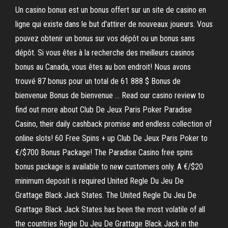
Un casino bonus est un bonus offert sur un site de casino en
ligne qui existe dans le but d'attirer de nouveaux joueurs. Vous
pouvez obtenir un bonus sur vos dépôt ou un bonus sans
dépôt. Si vous êtes à la recherche des meilleurs casinos
bonus au Canada, vous êtes au bon endroit! Nous avons
trouvé 87 bonus pour un total de 61 888 $ Bonus de
bienvenue Bonus de bienvenue … Read our casino review to
find out more about Club De Jeux Paris Poker Paradise
Casino, their daily cashback promise and endless collection of
online slots! 60 Free Spins + up Club De Jeux Paris Poker to
€/$700 Bonus Package! The Paradise Casino free spins
bonus package is available to new customers only. A €/$20
minimum deposit is required United Regle Du Jeu De
Grattage Black Jack States. The United Regle Du Jeu De
Grattage Black Jack States has been the most volatile of all
the countries Regle Du Jeu De Grattage Black Jack in the