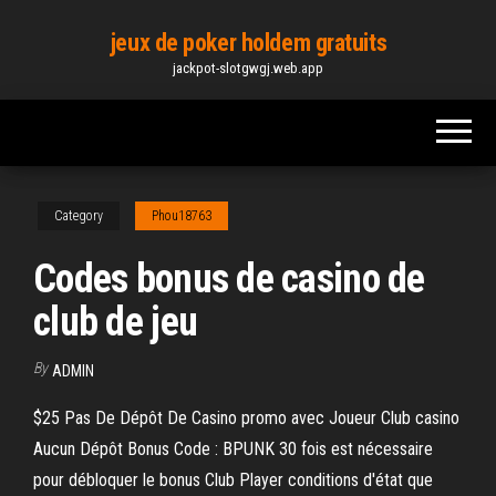
Skip
jeux de poker holdem gratuits
to
jackpot-slotgwgj.web.app
the
content
Category
Phou18763
Codes bonus de casino de
club de jeu
By
ADMIN
$25 Pas De Dépôt De Casino promo avec Joueur Club casino
Aucun Dépôt Bonus Code : BPUNK 30 fois est nécessaire
pour débloquer le bonus Club Player conditions d'état que