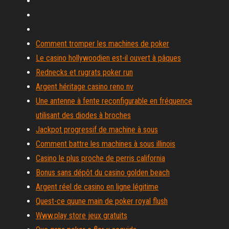
Comment tromper les machines de poker
Le casino hollywoodien est-il ouvert à pâques
Rednecks et rugrats poker run
Argent héritage casino reno nv
Une antenne à fente reconfigurable en fréquence
utilisant des diodes à broches
Jackpot progressif de machine à sous
Comment battre les machines à sous illinois
Casino le plus proche de perris california
Bonus sans dépôt du casino golden beach
Argent réel de casino en ligne légitime
Quest-ce quune main de poker royal flush
Www.play store jeux gratuits