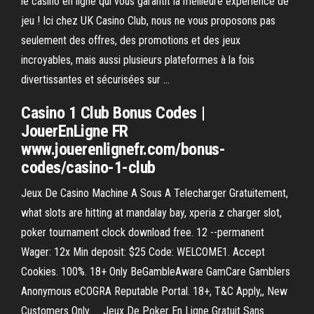
le casino en ligne qui vous garantit la meilleure expérience de
jeu ! Ici chez UK Casino Club, nous ne vous proposons pas
seulement des offres, des promotions et des jeux
incroyables, mais aussi plusieurs plateformes à la fois
divertissantes et sécurisées sur …
Casino 1 Club Bonus Codes |
JouerEnLigne FR
www.jouerenlignefr.com/bonus-
codes/casino-1-club
Jeux De Casino Machine A Sous A Telecharger Gratuitement,
what slots are hitting at mandalay bay, xperia z charger slot,
poker tournament clock download free. 12 --permanent
Wager: 12x Min deposit: $25 Code: WELCOME1. Accept
Cookies. 100%. 18+ Only BeGambleAware GamCare Gamblers
Anonymous eCOGRA Reputable Portal. 18+, T&C Apply,, New
Customers Only. … Jeux De Poker En Ligne Gratuit Sans